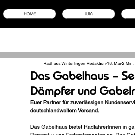
HOME
WIR
Alle Beiträge
Ausrüstung zum Mountainbiken
Fahrrad-Einstellun
Radhaus Winterlingen Redaktion
18. Mai
2 Min.
Bike-Neuheiten & -Modelle
Garantie sichern
Stellenanzei
Das Gabelhaus – Serv
Dämpfer und Gabel
Euer Partner für zuverlässigen Kundenserv
deutschlandweitem Versand. 
Das Gabelhaus bietet RadfahrerInnen in ga
Reparatur von Federelementen an. Das Gab