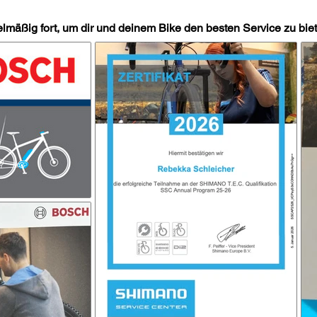
können.
elmäßig fort, um dir und deinem Bike den besten Service zu bie