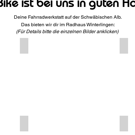
Bike ist bei uns in guten 
Deine Fahrradwerkstatt auf der Schwäbischen Alb.
Das bieten wir dir im Radhaus Winterl
ingen
:
(Für Details bitte die einzelnen
Bilder
anklicken)
Winterkundendienst
Shim
Von
Wir
Oktober
gehö
bis
zu
Februar
eine
bieten
europ
wir
Netz
spezielle
aus
Fahrrad-
Shim
Winterkundendienst-
Servi
Pakete
Cente
an.
Von
Italie
bis
Gabelhaus: Gabel-und-Dämpferwerkstatt
Bike 
Island
Wir
Dein
wird