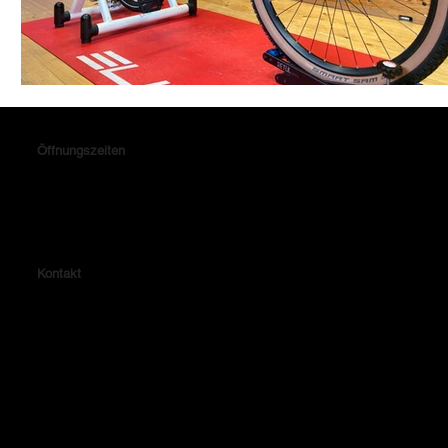
Öffnungszeiten
Montag & Donnerstag: 14.15 - 18.30 Uhr
Dienstag, Mittwoch & Freitag: 10.00 - 13.30 & 14.15 - 18.30 Uhr
Samstag: 10.00 - 14.00 Uhr
Kontakt
Lehrhalde 4
72479 Straßberg
Telefon: 07434-8047
Fax: 07434-3779
E-Mail: verkauf@radhaus-winterlingen.de
Impressum
Datenschutzerklärung