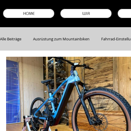
HOME
WIR
Alle Beiträge
Ausrüstung zum Mountainbiken
Fahrrad-Einstell
Bike-Neuheiten & -Modelle
Garantie sichern
Stellenanze