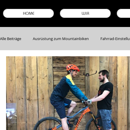
HOME
WIR
Alle Beiträge
Ausrüstung zum Mountainbiken
Fahrrad-Einstell
Bike-Neuheiten & -Modelle
Garantie sichern
Stellenanze