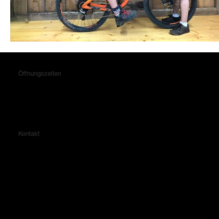
Öffnungszeiten
Montag & Donnerstag: 14.15 - 18.30 Uhr
Dienstag, Mittwoch & Freitag: 10.00 - 13.30 & 14.15 - 18.30 Uhr
Samstag: 10.00 - 14.00 Uhr
Kontakt
Lehrhalde 4
72479 Straßberg
Telefon: 07434-8047
Fax: 07434-3779
E-Mail: verkauf@radhaus-winterlingen.de
Impressum
Datenschutzerklärung