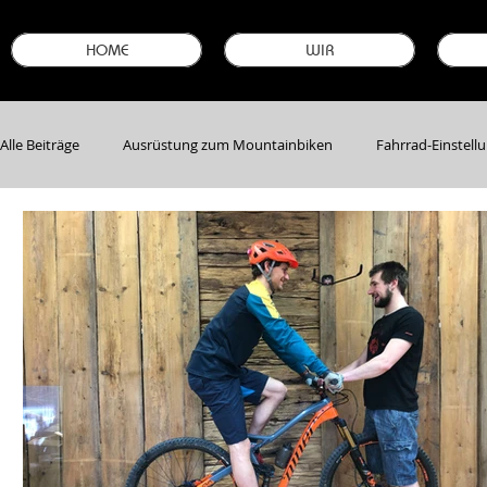
HOME
WIR
Alle Beiträge
Ausrüstung zum Mountainbiken
Fahrrad-Einstell
Bike-Neuheiten & -Modelle
Garantie sichern
Stellenanze