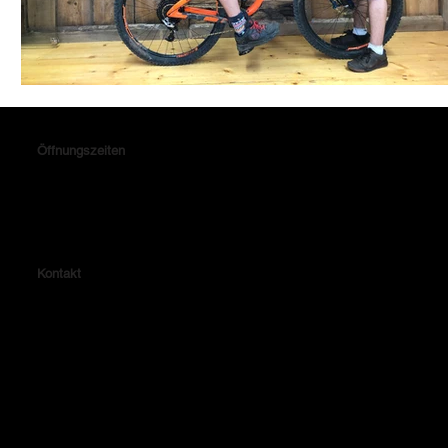
Öffnungszeiten
Montag & Donnerstag: 14.15 - 18.30 Uhr
Dienstag, Mittwoch & Freitag: 10.00 - 13.30 & 14.15 - 18.30 Uhr
Samstag: 10.00 - 14.00 Uhr
Kontakt
Lehrhalde 4
72479 Straßberg
Telefon: 07434-8047
Fax: 07434-3779
E-Mail: verkauf@radhaus-winterlingen.de
Impressum
Datenschutzerklärung