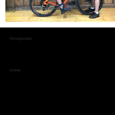
Öffnungszeiten
Montag & Donnerstag: 14.15 - 18.30 Uhr
Dienstag, Mittwoch & Freitag: 10.00 - 13.30 & 14.15 - 18.30 Uhr
Samstag: 10.00 - 14.00 Uhr
Kontakt
Lehrhalde 4
72479 Straßberg
Telefon: 07434-8047
Fax: 07434-3779
E-Mail: verkauf@radhaus-winterlingen.de
Impressum
Datenschutzerklärung