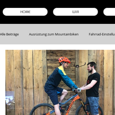
HOME
WIR
Alle Beiträge
Ausrüstung zum Mountainbiken
Fahrrad-Einstell
Bike-Neuheiten & -Modelle
Garantie sichern
Stellenanze