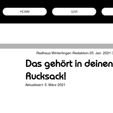
HOME
WIR
Alle Beiträge
Ausrüstung zum Mountainbiken
Fahrrad-Einstellun
Radhaus Winterlingen Redaktion
25. Jan. 2021
Bike-Neuheiten & -Modelle
Garantie sichern
Stellenanzei
Das gehört in deine
Rucksack!
Aktualisiert:
5. März 2021